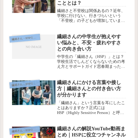
こととは？
繊細さと不登校は関係あるの？近年、
学校に行けない、行きづらいという
「不登校」の子どもが増加していま
す。中でも、いわゆる「繊細さん」
「HSP」と呼ばれる特性を持った子ど
もたちは、学校という集団生活の場で
繊細さんの中学生が抱えやす
繊
細さん・HSPとは？
大きなストレスを感じ、不登校になる
い悩みと、不安・疲れやすさ
ケース...
との向き合い方
中学生の「繊細さん（HSP）」とは？
学校生活でしんどくならないための考
え方とサポートガイド思春期まっただ
中の中学生は、ただでさえ心も体も大
きく変化する時期です。その中で「音
や光、人の表情や教室の空気」に敏感
繊細さんにかける言葉や接し
繊
細さん・HSPとは？
で、ちょっとしたことでも強く傷つ
方｜繊細さんとの付き合い方
い...
が分かります
「繊細さん」という言葉を耳にしたこ
とはありますか？正式には
HSP（Highly Sensitive Person）と呼ば
れ、生まれつき「感覚や感情に敏感
で、深く物事を感じ取る」特性を持っ
た人のことを指します。近年、この気
繊細さんの解説YouTube動画ま
繊
細さん・HSPとは？
質に該当する人は人口...
とめ｜HSPに役立つチャンネル