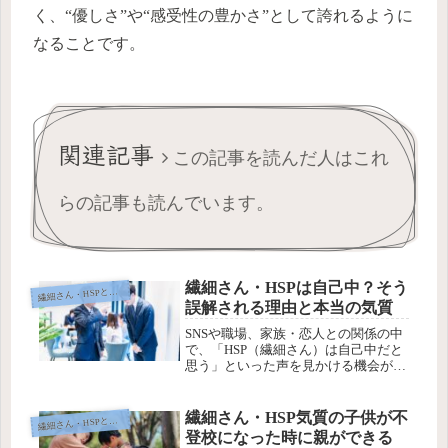
く、“優しさ”や“感受性の豊かさ”として誇れるように
なることです。
関連記事
この記事を読んだ人はこれ
らの記事も読んでいます。
繊細さん・HSPは自己中？そう
繊
細さん・HSPとは？
誤解される理由と本当の気質
SNSや職場、家族・恋人との関係の中
で、「HSP（繊細さん）は自己中だと
思う」といった声を見かける機会が増
えています。実際に、「自分の気持ち
ばかり優先して、周りの都合を考えて
くれない」「急に断ったり距離を置い
繊細さん・HSP気質の子供が不
繊
細さん・HSPとは？
たりするのはわがままなのでは？」...
登校になった時に親ができる