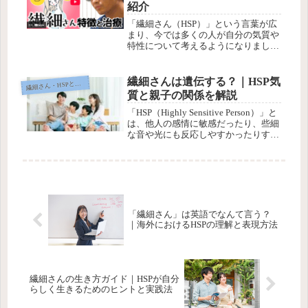
紹介
「繊細さん（HSP）」という言葉が広
まり、今では多くの人が自分の気質や
特性について考えるようになりまし
た。繊細さゆえに人間関係や仕事で悩
む人もいれば、その特性を強みに変え
たいと感じている人もいます。そうし
繊細さんは遺伝する？｜HSP気
繊
細さん・HSPとは？
た中で近年注目されているのがYouT...
質と親子の関係を解説
「HSP（Highly Sensitive Person）」と
は、他人の感情に敏感だったり、些細
な音や光にも反応しやすかったりす
る“生まれつき感受性が強い人”のこと
を指します。「繊細さん」とも呼ば
れ、人口の15～20%がこの気質を持つ
と言わ...
「繊細さん」は英語でなんて言う？
｜海外におけるHSPの理解と表現方法
繊細さんの生き方ガイド｜HSPが自分
らしく生きるためのヒントと実践法